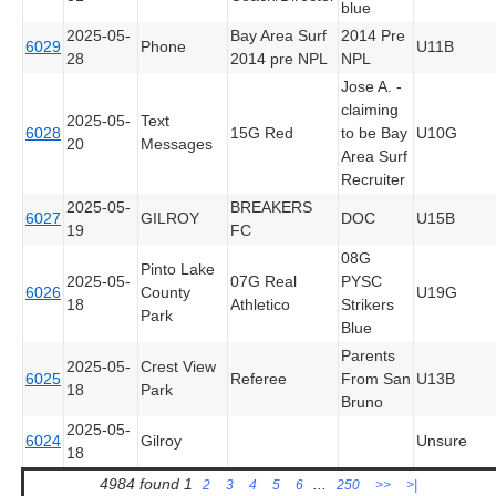
blue
2025-05-
Bay Area Surf
2014 Pre
6029
Phone
U11B
28
2014 pre NPL
NPL
Jose A. -
claiming
2025-05-
Text
6028
15G Red
to be Bay
U10G
20
Messages
Area Surf
Recruiter
2025-05-
BREAKERS
6027
GILROY
DOC
U15B
19
FC
08G
Pinto Lake
2025-05-
07G Real
PYSC
6026
County
U19G
18
Athletico
Strikers
Park
Blue
Parents
2025-05-
Crest View
6025
Referee
From San
U13B
18
Park
Bruno
2025-05-
6024
Gilroy
Unsure
18
4984 found
1
...
2
3
4
5
6
250
>>
>|