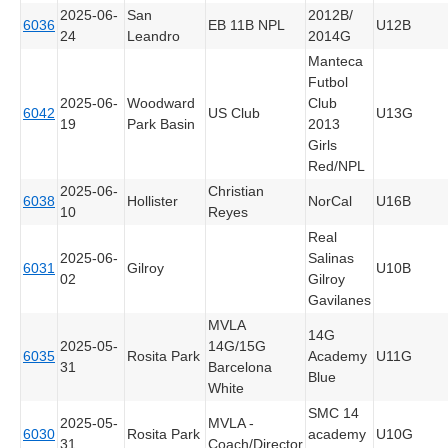
2025-06-
San
2012B/
6036
EB 11B NPL
U12B
24
Leandro
2014G
Manteca
Futbol
2025-06-
Woodward
Club
6042
US Club
U13G
19
Park Basin
2013
Girls
Red/NPL
2025-06-
Christian
6038
Hollister
NorCal
U16B
10
Reyes
Real
2025-06-
Salinas
6031
Gilroy
U10B
02
Gilroy
Gavilanes
MVLA
14G
2025-05-
14G/15G
6035
Rosita Park
Academy
U11G
31
Barcelona
Blue
White
SMC 14
2025-05-
MVLA -
6030
Rosita Park
academy
U10G
31
Coach/Director