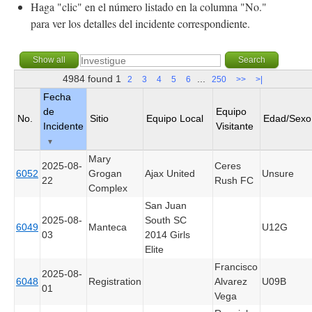
Haga "clic" en el número listado en la columna "No."
para ver los detalles del incidente correspondiente.
4984 found
1
...
2
3
4
5
6
250
>>
>|
Fecha
de
Equipo
No.
Sitio
Equipo Local
Edad/Sexo
Incidente
Visitante
▼
Mary
2025-08-
Ceres
6052
Grogan
Ajax United
Unsure
22
Rush FC
Complex
San Juan
2025-08-
South SC
6049
Manteca
U12G
03
2014 Girls
Elite
Francisco
2025-08-
6048
Registration
Alvarez
U09B
01
Vega