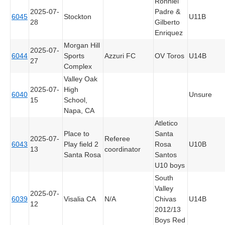
Ronniel
2025-07-
Padre &
6045
Stockton
U11B
28
Gilberto
Enriquez
Morgan Hill
2025-07-
6044
Sports
Azzuri FC
OV Toros
U14B
27
Complex
Valley Oak
2025-07-
High
6040
Unsure
15
School,
Napa, CA
Atletico
Place to
Santa
2025-07-
Referee
6043
Play field 2
Rosa
U10B
13
coordinator
Santa Rosa
Santos
U10 boys
South
Valley
2025-07-
6039
Visalia CA
N/A
Chivas
U14B
12
2012/13
Boys Red